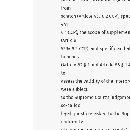
from
scratch (Article 437 § 2 CCP), spe
441
§ 1 CCP), the scope of supplemen
(Article
539a § 3 CCP), and specific and 
benches
(Article 82 § 1 and Article 83 § 
to
assess the validity of the interpr
were subject
to the Supreme Court’s judgemen
so-called
legal questions asked to the Sup
uniformity
of common and military courts’ 