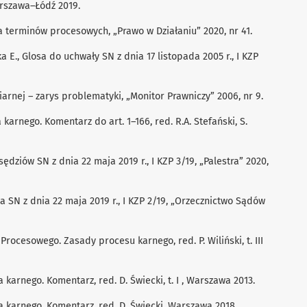
arszawa–Łódź 2019.
a terminów procesowych, „Prawo w Działaniu” 2020, nr 41.
 E., Glosa do uchwały SN z dnia 17 listopada 2005 r., I KZP
iarnej – zarys problematyki, „Monitor Prawniczy” 2006, nr 9.
karnego. Komentarz do art. 1–166, red. R.A. Stefański, S.
ędziów SN z dnia 22 maja 2019 r., I KZP 3/19, „Palestra” 2020,
 SN z dnia 22 maja 2019 r., I KZP 2/19, „Orzecznictwo Sądów
rocesowego. Zasady procesu karnego, red. P. Wiliński, t. III
karnego. Komentarz, red. D. Świecki, t. I , Warszawa 2013.
 karnego. Komentarz, red. D. Świecki, Warszawa 2018.