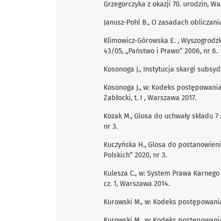
Grzegorczyka z okazji 70. urodzin, W
Janusz-Pohl B., O zasadach obliczani
Klimowicz-Górowska E. , Wyszogrodzka
43/05, „Państwo i Prawo” 2006, nr 6.
Kosonoga J., Instytucja skargi subsyd
Kosonoga J., w: Kodeks postępowania 
Zabłocki, t. I , Warszawa 2017.
Kozak M., Glosa do uchwały składu 7 s
nr 3.
Kuczyńska H., Glosa do postanowienia
Polskich” 2020, nr 3.
Kulesza C., w: System Prawa Karnego P
cz. 1, Warszawa 2014.
Kurowski M., w: Kodeks postępowania 
Kurowski M., w: Kodeks postepowania