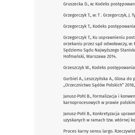
Gruszecka D., w: Kodeks postępowani
Grzegorczyk T., w: T . Grzegorczyk, J
Grzegorczyk T., Kodeks postępowani
Grzegorczyk T., Ku usprawnieniu po
orzekaniu przez sąd odwoławczy, w: 
Sędziemu Sądu Najwyższego Stanisław
Hofmański, Warszawa 2014.
Grzeszczyk W., Kodeks postępowania
Gurbiel A., Leszczyńska A., Glosa do 
„Orzecznictwo Sądów Polskich” 2018, 
Janusz-Pohl B., Formalizacja i konwe
karnoprocesowych w prawie polskim,
Janusz-Pohl B., Konkretyzacja upra
uzyskanych w ramach tzw. wtórnej kon
Proces karny sensu largo. Rzeczywis