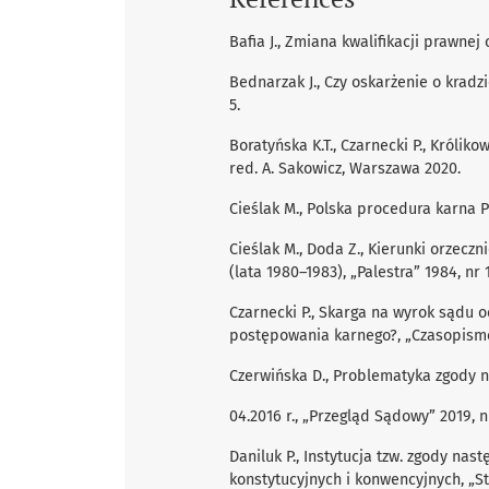
Bafia J., Zmiana kwalifikacji prawne
Bednarzak J., Czy oskarżenie o kradz
5.
Boratyńska K.T., Czarnecki P., Królik
red. A. Sakowicz, Warszawa 2020.
Cieślak M., Polska procedura karna 
Cieślak M., Doda Z., Kierunki orzec
(lata 1980–1983), „Palestra” 1984, nr 
Czarnecki P., Skarga na wyrok sądu
postępowania karnego?, „Czasopismo
Czerwińska D., Problematyka zgody n
04.2016 r., „Przegląd Sądowy” 2019, n
Daniluk P., Instytucja tzw. zgody nas
konstytucyjnych i konwencyjnych, „St