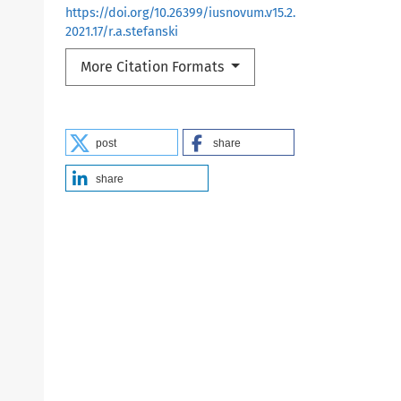
https://doi.org/10.26399/iusnovum.v15.2.
2021.17/r.a.stefanski
More Citation Formats
post
share
share