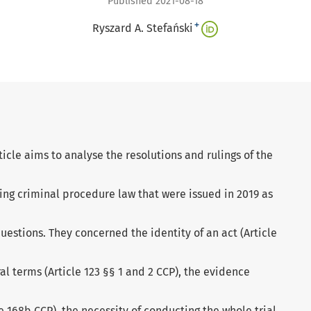
Published 2021-08-18
+
Ryszard A. Stefański
ticle aims to analyse the resolutions and rulings of the
ng criminal procedure law that were issued in 2019 as
uestions. They concerned the identity of an act (Article
al terms (Article 123 §§ 1 and 2 CCP), the evidence
le 168b CCP), the necessity of conducting the whole trial