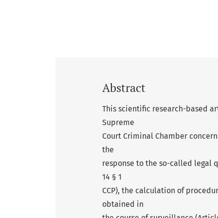
Abstract
This scientific research-based ar
Supreme
Court Criminal Chamber concerni
the
response to the so-called legal q
14 § 1
CCP), the calculation of procedur
obtained in
the course of surveillance (Artic