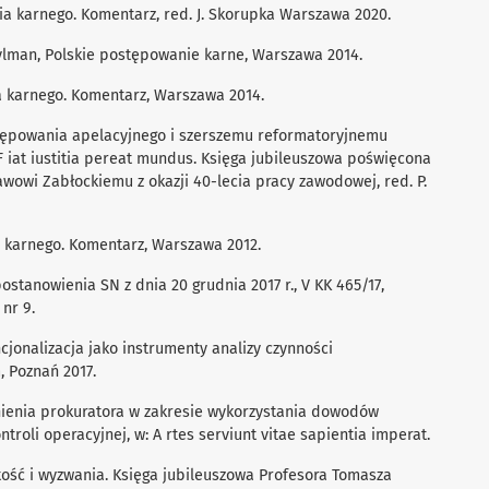
a karnego. Komentarz, red. J. Skorupka Warszawa 2020.
. Tylman, Polskie postępowanie karne, Warszawa 2014.
a karnego. Komentarz, Warszawa 2014.
stępowania apelacyjnego i szerszemu reformatoryjnemu
F iat iustitia pereat mundus. Księga jubileuszowa poświęcona
owi Zabłockiemu z okazji 40-lecia pracy zawodowej, red. P.
 karnego. Komentarz, Warszawa 2012.
postanowienia SN z dnia 20 grudnia 2017 r., V KK 465/17,
nr 9.
ncjonalizacja jako instrumenty analizy czynności
 Poznań 2017.
wnienia prokuratora w zakresie wykorzystania dowodów
troli operacyjnej, w: A rtes serviunt vitae sapientia imperat.
tość i wyzwania. Księga jubileuszowa Profesora Tomasza