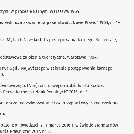
j czynu w procesie karnym, Warszawa 1964.
ież wyklucza skazanie za paserstwo?, „Nowe Prawo” 1963, nr 4–
owski M., Lach A., w: Kodeks postępowania karnego. Komentarz,
Podstawowe założenia teoretyczne, Warszawa 1984.
znictwa Sądu Najwyższego w zakresie postępowania karnego
10.
 odwoławczego. (Non)sens nowego rozdziału 55a Kodeksu
 Prawa Karnego i Nauk Penalnych” 2016, nr 2.
astępczej na wykorzystanie tzw. przypadkowych znalezisk po
r 4.
tępczej po nowelizacji z 11 marca 2016 r. w świetle standardów
udia Prawnicze” 2017, nr 3.