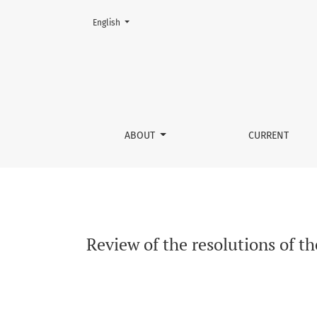
Change the language. The current language is:
English
Review of the resolutions of the Supreme Co
ABOUT
CURRENT
Review of the resolutions of 