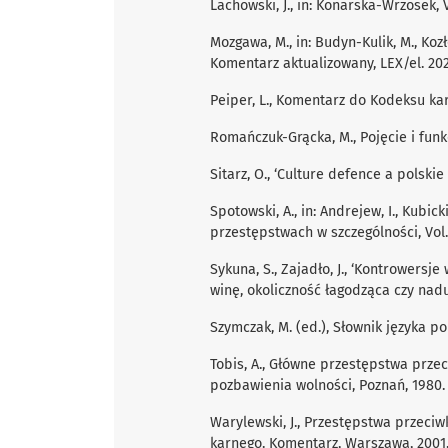
Lachowski, J., in: Konarska-Wrzosek, 
Mozgawa, M., in: Budyn-Kulik, M., Kozł
Komentarz aktualizowany, LEX/el. 202
Peiper, L., Komentarz do Kodeksu ka
Romańczuk-Grącka, M., Pojęcie i fun
Sitarz, O., ‘Culture defence a polski
Spotowski, A., in: Andrejew, I., Kubic
przestępstwach w szczególności, Vol
Sykuna, S., Zajadło, J., ‘Kontrowersj
winę, okoliczność łagodząca czy nadu
Szymczak, M. (ed.), Słownik języka po
Tobis, A., Główne przestępstwa prze
pozbawienia wolności, Poznań, 1980.
Warylewski, J., Przestępstwa przeciw
karnego. Komentarz, Warszawa, 2001