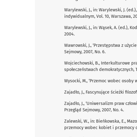
Warylewski, J., in: Warylewski, J. (
indywidualnym, Vol. 10, Warszawa, 20
Warylewski, J., in: Wąsek, A. (ed.), 
2004.
Wawrowski, J., ‘Przestępstwa z uży
Sejmowy, 2007, No. 6.
Wojciechowski, B., Interkulturowe p
społeczeństwach demokratycznych, T
Wysocki, M., ‘Przemoc wobec osoby w r
Zajadło, J., Fascynujące ścieżki filoz
Zajadło, J., ‘Uniwersalizm praw człow
Przegląd Sejmowy, 2007, No. 4.
Zalewski, W., in: Bieńkowska, E., Maz
przemocy wobec kobiet i przemocy 