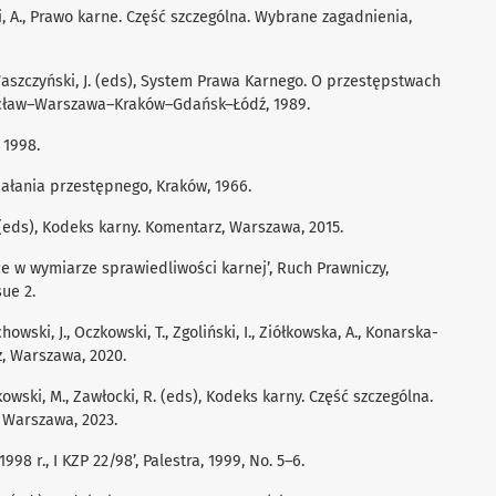
ski, A., Prawo karne. Część szczególna. Wybrane zagadnienia,
L., Waszczyński, J. (eds), System Prawa Karnego. O przestępstwach
rocław–Warszawa–Kraków–Gdańsk–Łódź, 1989.
 1998.
iałania przestępnego, Kraków, 1966.
K. (eds), Kodeks karny. Komentarz, Warszawa, 2015.
nce w wymiarze sprawiedliwości karnej’, Ruch Prawniczy,
sue 2.
howski, J., Oczkowski, T., Zgoliński, I., Ziółkowska, A., Konarska-
z, Warszawa, 2020.
likowski, M., Zawłocki, R. (eds), Kodeks karny. Część szczególna.
, Warszawa, 2023.
1998 r., I KZP 22/98’, Palestra, 1999, No. 5–6.