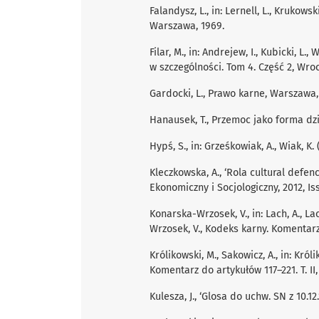
Falandysz, L., in: Lernell, L., Krukow
Warszawa, 1969.
Filar, M., in: Andrejew, I., Kubicki, 
w szczególności. Tom 4. Część 2, W
Gardocki, L., Prawo karne, Warszawa,
Hanausek, T., Przemoc jako forma dz
Hypś, S., in: Grześkowiak, A., Wiak, 
Kleczkowska, A., ‘Rola cultural defe
Ekonomiczny i Socjologiczny, 2012, Is
Konarska-Wrzosek, V., in: Lach, A., Lac
Wrzosek, V., Kodeks karny. Komentar
Królikowski, M., Sakowicz, A., in: Kró
Komentarz do artykułów 117–221. T. II
Kulesza, J., ‘Glosa do uchw. SN z 10.12.