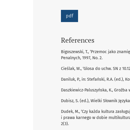
pdf
References
Bigoszewski, T., ‘Przemoc jako znam
Penalnych, 1997, No. 2.
Cieślak, W., ‘Glosa do uchw. SN z 10.1
Daniluk, P., in: Stefański, R.A. (ed.)
Daszkiewicz-Paluszyńska, K., Groźba
Dubisz, S. (ed.), Wielki Słownik Język
Dudek, M., ‘Czy każda kultura zasług
i prawa karnego w dobie multikultural
2(3).