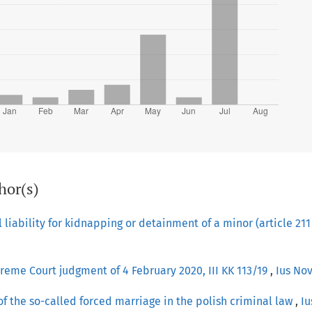
hor(s)
l liability for kidnapping or detainment of a minor (article 21
reme Court judgment of 4 February 2020, III KK 113/19
,
Ius Nov
of the so-called forced marriage in the polish criminal law
,
Iu