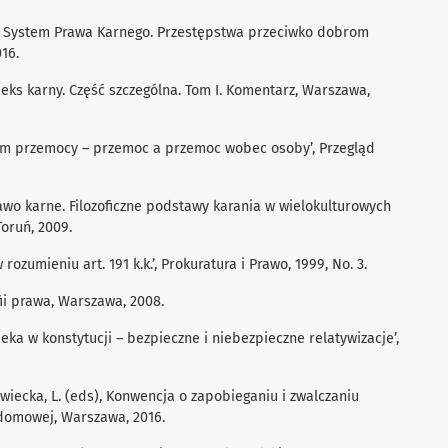
ed.), System Prawa Karnego. Przestępstwa przeciwko dobrom
16.
Kodeks karny. Część szczególna. Tom I. Komentarz, Warszawa,
ciem przemocy – przemoc a przemoc wobec osoby’, Przegląd
rawo karne. Filozoficzne podstawy karania w wielokulturowych
oruń, 2009.
ozumieniu art. 191 k.k.’, Prokuratura i Prawo, 1999, No. 3.
ofii prawa, Warszawa, 2008.
ieka w konstytucji – bezpieczne i niebezpieczne relatywizacje’,
owiecka, L. (eds), Konwencja o zapobieganiu i zwalczaniu
domowej, Warszawa, 2016.