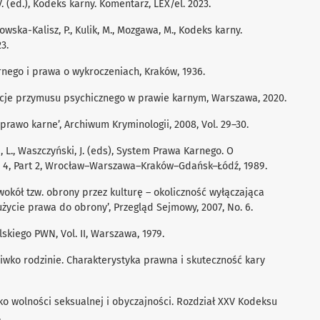
V. (ed.), Kodeks karny. Komentarz, LEX/el. 2023.
owska-Kalisz, P., Kulik, M., Mozgawa, M., Kodeks karny.
3.
rnego i prawa o wykroczeniach, Kraków, 1936.
kcje przymusu psychicznego w prawie karnym, Warszawa, 2020.
e prawo karne’, Archiwum Kryminologii, 2008, Vol. 29–30.
ki, L., Waszczyński, J. (eds), System Prawa Karnego. O
. 4, Part 2, Wrocław–Warszawa–Kraków–Gdańsk–Łódź, 1989.
e wokół tzw. obrony przez kulturę – okoliczność wyłączająca
życie prawa do obrony’, Przegląd Sejmowy, 2007, No. 6.
lskiego PWN, Vol. II, Warszawa, 1979.
ciwko rodzinie. Charakterystyka prawna i skuteczność kary
ko wolności seksualnej i obyczajności. Rozdział XXV Kodeksu
.