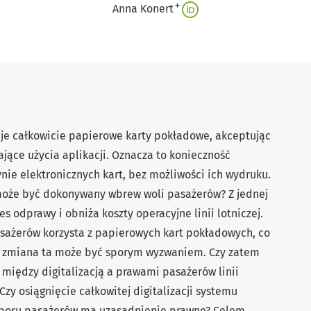
+
Anna Konert
nuje całkowicie papierowe karty pokładowe, akceptując
jące użycia aplikacji. Oznacza to konieczność
nie elektronicznych kart, bez możliwości ich wydruku.
 może być dokonywany wbrew woli pasażerów? Z jednej
ces odprawy i obniża koszty operacyjne linii lotniczej.
pasażerów korzysta z papierowych kart pokładowych, co
ch zmiana ta może być sporym wyzwaniem. Czy zatem
 między digitalizacją a prawami pasażerów linii
Czy osiągnięcie całkowitej digitalizacji systemu
yboru pasażerów ma uzasadnienie prawne? Celem