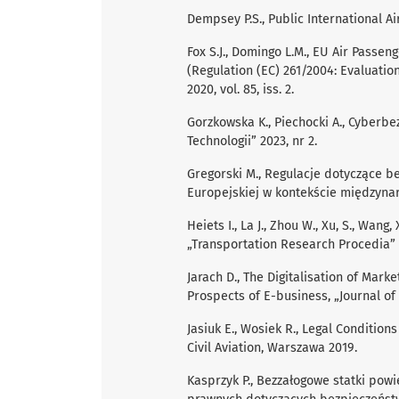
Dempsey P.S., Public International Ai
Fox S.J., Domingo L.M., EU Air Passen
(Regulation (EC) 261/2004: Evaluati
2020, vol. 85, iss. 2.
Gorzkowska K., Piechocki A., Cyberb
Technologii” 2023, nr 2.
Gregorski M., Regulacje dotyczące b
Europejskiej w kontekście międzynar
Heiets I., La J., Zhou W., Xu, S., Wang,
„Transportation Research Procedia” 2
Jarach D., The Digitalisation of Mark
Prospects of E-business, „Journal of
Jasiuk E., Wosiek R., Legal Condition
Civil Aviation, Warszawa 2019.
Kasprzyk P., Bezzałogowe statki powi