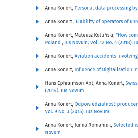
Anna Konert,
Personal data processing by
Anna Konert ,
Liability of operators of un
Anna Konert, Mateusz Kotliński,
"How come 
Poland
,
Ius Novum: Vol. 12 No. 4 (2018): 
Anna Konert,
Aviation accidents involvin
Anna Konert,
Influence of Digitalisation 
Hans Ephraimson-Abt, Anna Konert,
Swiss
(2014): Ius Novum
Anna Konert,
Odpowiedzialność producen
Vol. 9 No. 3 (2015): Ius Novum
Anna Konert, Junna Romaniuk,
Selected i
Novum