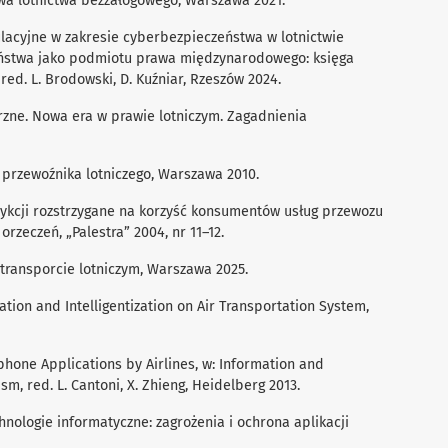
a lotnictwa bezzałogowego, Warszawa 2021.
gulacyjne w zakresie cyberbezpieczeństwa w lotnictwie
aństwa jako podmiotu prawa międzynarodowego: księga
red. L. Brodowski, D. Kuźniar, Rzeszów 2024.
trzne. Nowa era w prawie lotniczym. Zagadnienia
 przewoźnika lotniczego, Warszawa 2010.
ysdykcji rozstrzygane na korzyść konsumentów usług przewozu
rzeczeń, „Palestra” 2004, nr 11–12.
 transporcie lotniczym, Warszawa 2025.
lization and Intelligentization on Air Transportation System,
tphone Applications by Airlines, w: Information and
m, red. L. Cantoni, X. Zhieng, Heidelberg 2013.
hnologie informatyczne: zagrożenia i ochrona aplikacji