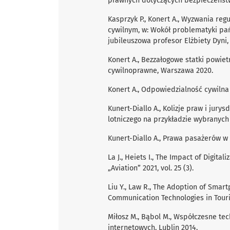
prawnych dotyczących bezpieczeństw
Kasprzyk P., Konert A., Wyzwania re
cywilnym, w: Wokół problematyki p
jubileuszowa profesor Elżbiety Dyni, 
Konert A., Bezzałogowe statki powie
cywilnoprawne, Warszawa 2020.
Konert A., Odpowiedzialność cywilna
Kunert-Diallo A., Kolizje praw i jur
lotniczego na przykładzie wybranych o
Kunert-Diallo A., Prawa pasażerów w
La J., Heiets I., The Impact of Digita
„Aviation” 2021, vol. 25 (3).
Liu Y., Law R., The Adoption of Smar
Communication Technologies in Touris
Miłosz M., Bąbol M., Współczesne tec
internetowych, Lublin 2014.