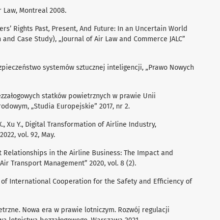
r Law, Montreal 2008.
gers’ Rights Past, Present, And Future: In an Uncertain World
on and Case Study), „Journal of Air Law and Commerce JALC”
ezpieczeństwo systemów sztucznej inteligencji, „Prawo Nowych
ezzałogowych statków powietrznych w prawie Unii
odowym, „Studia Europejskie” 2017, nr 2.
 X., Xu Y., Digital Transformation of Airline Industry,
022, vol. 92, May.
et Relationships in the Airline Business: The Impact and
 Air Transport Management” 2020, vol. 8 (2).
s of International Cooperation for the Safety and Efficiency of
etrzne. Nowa era w prawie lotniczym. Rozwój regulacji