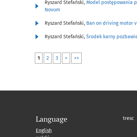
Ryszard Stefański,
Model postępowania pr
Novum
Ryszard Stefański,
Ban on driving motor v
Ryszard Stefański,
Środek karny pozbawi
1
2
3
>
>>
Language
tresc
English