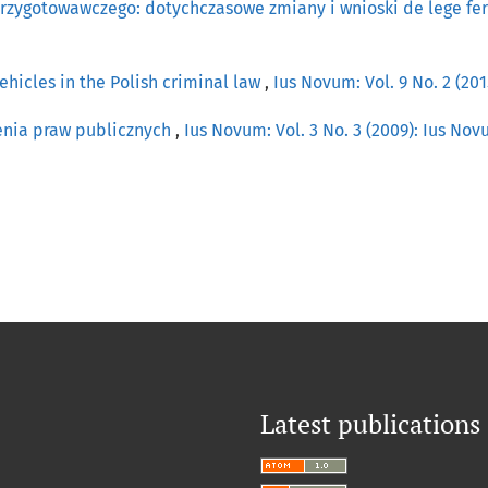
zygotowawczego: dotychczasowe zmiany i wnioski de lege f
ehicles in the Polish criminal law
,
Ius Novum: Vol. 9 No. 2 (20
enia praw publicznych
,
Ius Novum: Vol. 3 No. 3 (2009): Ius No
Latest publications