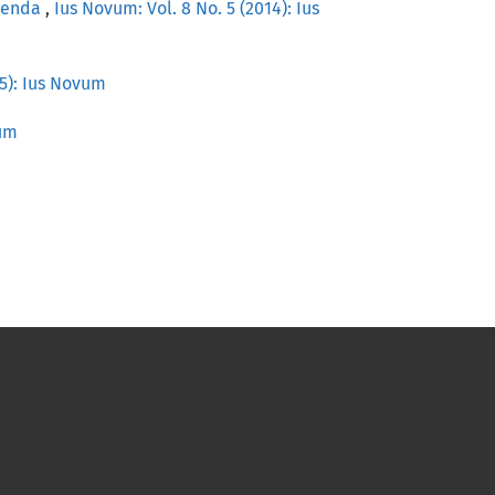
erenda
,
Ius Novum: Vol. 8 No. 5 (2014): Ius
15): Ius Novum
vum