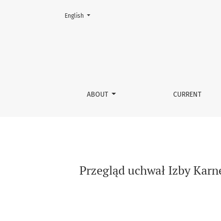
Change the language. The current language is:
English
Przegląd uchwał Izby Karnej Sądu Najwższego 
ABOUT
CURRENT
Przegląd uchwał Izby Karn