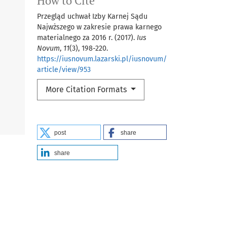
How to Cite
Przegląd uchwał Izby Karnej Sądu
Najwższego w zakresie prawa karnego
materialnego za 2016 r. (2017).
Ius
Novum
,
11
(3), 198-220.
https://iusnovum.lazarski.pl/iusnovum/
article/view/953
More Citation Formats
post
share
share