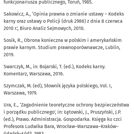
funkcjonariusza publicznego, Toruń, 1985.
Sakowicz, A., ‘Opinia prawna o zmianie ustawy – Kodeks
karny oraz ustawy o Policji (druk 2986) z dnia 8 czerwca
2010 r.’, Biuro Analiz Sejmowych, 2010.
Sosik, R., Obrona konieczna w polskim i amerykańskim
prawie karnym. Studium prawnoporównawcze, Lublin,
2019.
Swarczyk, M., in: Bojarski, T. (ed.), Kodeks karny.
Komentarz, Warszawa, 2016.
Szymczak, M. (ed), Słownik języka polskiego, Vol. I,
Warszawa, 1979.
Ura, E., ‘Zagadnienie teoretyczne ochrony bezpieczeństwa
i porządku publicznego’, in: Łętowski, J., Pruszyński, J.P.
(ed.), Prawo. Administracja. Gospodarka. Księga ku czci
Profesora Ludwika Bara, Wrocław–Warszawa–Kraków–
Gdańsk–Łódź, 1983.