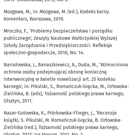
Mozgawa, M., in: Mozgawa, M. (ed.), Kodeks karny.
Komentarz, Warszawa, 2019.
Mroczko, F., ‘Problemy bezpieczeństwa i porządku
publicznego’, Zeszyty Naukowe Wałbrzyskiej Wyższej
Szkoły Zarządzania i Przedsiębiorczości. Refleksje
społeczno-gospodarcze, 2010, No. 14.
Narodowska, J., Banaszkiewicz, A., Duda, M., ‘Wzmocniona
ochrona osoby podejmującej obronę konieczną
interwencyjną w świetle nowelizacji art. 25 kodeksu
karnego’, in: Pikulski, S., Romańczuk-Grącka, M., Orłowska-
Zielińska, B. (eds), Tożsamość polskiego prawa karnego,
Olsztyn, 2011.
Nazar-Gutowska, K., Piórkowska-Flieger, J., ‘Recenzja
książki, S. Pikulski, M. Romańczuk-Grącka, B. Orłowska-
Zielińska (red.), Tożsamość polskiego prawa karnego,
Olsztyn, 2011’, Ius Novum, 2012, No. 2.