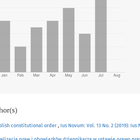
hor(s)
olish constitutional order
,
Ius Novum: Vol. 13 No. 2 (2019): Iu
elizacja praw i obowiązków dziennikarza w ustawie prawo pr