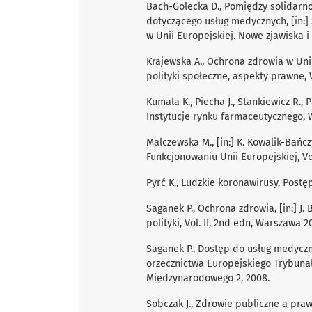
Bach-Golecka D., Pomiędzy solidarno
dotyczącego usług medycznych, [in:] 
w Unii Europejskiej. Nowe zjawiska 
Krajewska A., Ochrona zdrowia w Unii E
polityki społeczne, aspekty prawne,
Kumala K., Piecha J., Stankiewicz R., P
Instytucje rynku farmaceutycznego, 
Malczewska M., [in:] K. Kowalik-Bańcz
Funkcjonowaniu Unii Europejskiej, Vol
Pyrć K., Ludzkie koronawirusy, Postę
Saganek P., Ochrona zdrowia, [in:] J.
polityki, Vol. II, 2nd edn, Warszawa 2
Saganek P., Dostęp do usług medycz
orzecznictwa Europejskiego Trybunał
Międzynarodowego 2, 2008.
Sobczak J., Zdrowie publiczne a praw