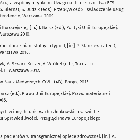
ścią a wspólnym rynkiem. Uwagi na tle orzecznictwa ETS
S. Biernat, S. Dudzik (eds), Przepływ osób i świadczenie usług
i tendencje, Warszawa 2009.
uropejskiej, [in:] J. Barcz (ed.), Polityki Unii Europejskiej:
 Warszawa 2010.
rocedura zmian istotnych typu II, [in:] R. Stankiewicz (ed.),
Warszawa 2016.
yk, M. Szwarc-Kuczer, A. Wróbel (ed.), Traktat o
. II, Warszawa 2012.
py Nauk Medycznych XXVIII (4B), Borgis, 2015.
 Barcz (ed.), Prawo Unii Europejskiej. Prawo materialne i
006.
nych w innych państwach członkowskich w świetle
u Sprawiedliwości, Przegląd Prawa Europejskiego i
a pacjentów w transgranicznej opiece zdrowotnej, [in:] M.