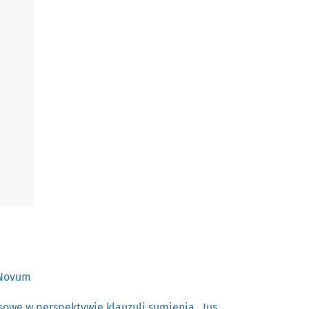
s Novum
asowe w perspektywie klauzuli sumienia
,
Ius