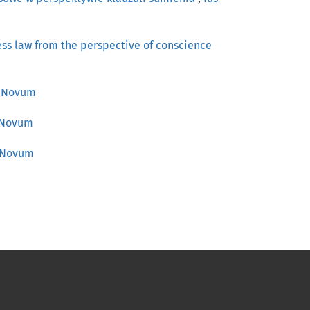
ress law from the perspective of conscience
us Novum
s Novum
s Novum