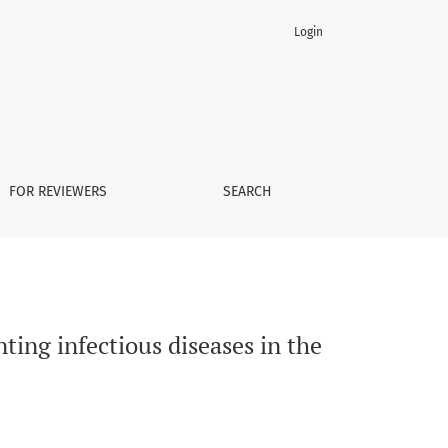
Login
ace of COVID-19/SARS-CoV-2 pandemic
FOR REVIEWERS
SEARCH
ing infectious diseases in the