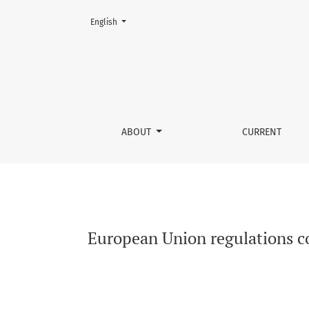
Change the language. The current language is:
English
European Union regulations concerning vacci
ABOUT
CURRENT
European Union regulations co