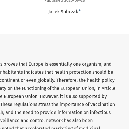
Published 2020-09-28
+
Jacek Sobczak
s proves that Europe is essentially one organism, and
 inhabitants indicates that health protection should be
 continent or even globally. Therefore, the health policy
aty on the Functioning of the European Union, in Article
the European Union. However, it is also supported by
. These regulations stress the importance of vaccination
lth, and the need to provide information on infectious
rveillance and control network has also been
so noted that accelerated marketing of medicinal