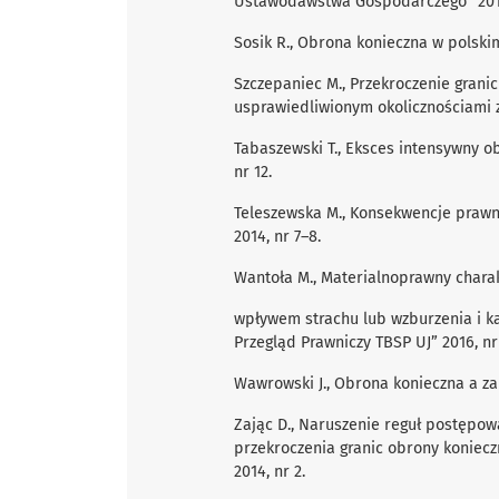
Ustawodawstwa Gospodarczego” 2019
Sosik R., Obrona konieczna w polski
Szczepaniec M., Przekroczenie gran
usprawiedliwionym okolicznościami z
Tabaszewski T., Eksces intensywny ob
nr 12.
Teleszewska M., Konsekwencje prawn
2014, nr 7–8.
Wantoła M., Materialnoprawny charak
wpływem strachu lub wzburzenia i k
Przegląd Prawniczy TBSP UJ” 2016, nr
Wawrowski J., Obrona konieczna a zab
Zając D., Naruszenie reguł postępo
przekroczenia granic obrony koniecz
2014, nr 2.