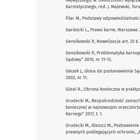
Najwyższego, w: Okoliczności wyłącz
Karnistycznego, red. J. Majewski, Tor
Filar M., Podstawy odpowiedzialności
Gardocki L., Prawo karne, Warszawa 
Gensikowski P., Nowelizacja art. 25 §
Gensikowski P., Problematyka karno
Sądowy” 2010, nr 11–12.
Giezek J., Glosa do postanowienia Są
2002, nr 11.
Góral R., Obrona konieczna w prakty
Grudecki M., Bezpośredniość zamac
koniecznej w najnowszym orzecznict
Karnego” 2017, t. 1.
Grudecki M., Kleszcz M., Pozbawienie
prawnych podlegających ochronie, „Ro