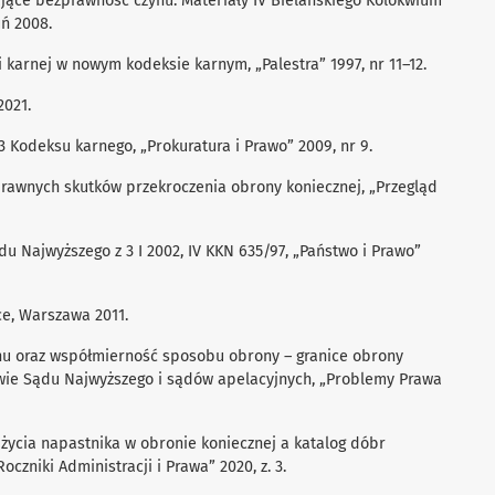
ające bezprawność czynu. Materiały IV Bielańskiego Kolokwium
uń 2008.
 karnej w nowym kodeksie karnym, „Palestra” 1997, nr 11–12.
2021.
 3 Kodeksu karnego, „Prokuratura i Prawo” 2009, nr 9.
prawnych skutków przekroczenia obrony koniecznej, „Przegląd
du Najwyższego z 3 I 2002, IV KKN 635/97, „Państwo i Prawo”
ce, Warszawa 2011.
hu oraz współmierność sposobu obrony – granice obrony
wie Sądu Najwyższego i sądów apelacyjnych, „Problemy Prawa
 życia napastnika w obronie koniecznej a katalog dóbr
czniki Administracji i Prawa” 2020, z. 3.