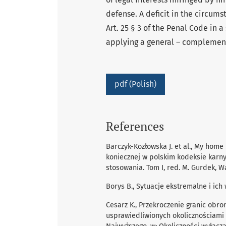
defense. A deficit in the circums
Art. 25 § 3 of the Penal Code in a 
applying a general – complementar
pdf (Polish)
References
Barczyk-Kozłowska J. et al., My home 
koniecznej w polskim kodeksie karny
stosowania. Tom I, red. M. Gurdek, 
Borys B., Sytuacje ekstremalne i ich 
Cesarz K., Przekroczenie granic obr
usprawiedliwionych okolicznościami z