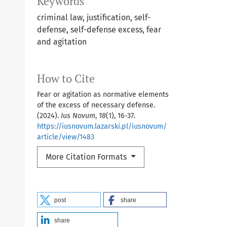
Keywords
criminal law, justification, self-
defense, self-defense excess, fear
and agitation
How to Cite
Fear or agitation as normative elements
of the excess of necessary defense.
(2024).
Ius Novum
,
18
(1), 16-37.
https://iusnovum.lazarski.pl/iusnovum/
article/view/1483
More Citation Formats
post
share
share