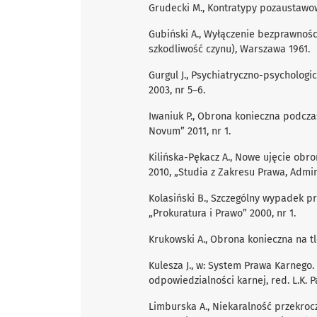
Grudecki M., Kontratypy pozaustawo
Gubiński A., Wyłączenie bezprawnośc
szkodliwość czynu), Warszawa 1961.
Gurgul J., Psychiatryczno-psychologi
2003, nr 5–6.
Iwaniuk P., Obrona konieczna podczas
Novum” 2011, nr 1.
Kilińska-Pękacz A., Nowe ujęcie obr
2010, „Studia z Zakresu Prawa, Admini
Kolasiński B., Szczególny wypadek prz
„Prokuratura i Prawo” 2000, nr 1.
Krukowski A., Obrona konieczna na t
Kulesza J., w: System Prawa Karnego.
odpowiedzialności karnej, red. L.K. 
Limburska A., Niekaralność przekrocze