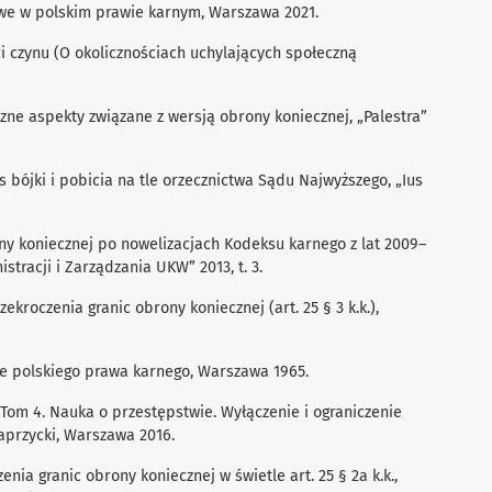
we w polskim prawie karnym, Warszawa 2021.
i czynu (O okolicznościach uchylających społeczną
czne aspekty związane z wersją obrony koniecznej, „Palestra”
 bójki i pobicia na tle orzecznictwa Sądu Najwyższego, „Ius
ony koniecznej po nowelizacjach Kodeksu karnego z lat 2009–
stracji i Zarządzania UKW” 2013, t. 3.
ekroczenia granic obrony koniecznej (art. 25 § 3 k.k.),
le polskiego prawa karnego, Warszawa 1965.
 Tom 4. Nauka o przestępstwie. Wyłączenie i ograniczenie
Paprzycki, Warszawa 2016.
nia granic obrony koniecznej w świetle art. 25 § 2a k.k.,