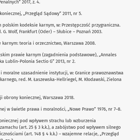
nalnych” 2017, z. 4.
koniecznej, „Przegląd Sądowy” 2011, nr 5.
 polskim kodeksie karnym, w: Przestępczość przygraniczna.
 G. Wolf, Frankfurt (Oder) – Słubice – Poznań 2003.
 karnym: teoria i orzecznictwo, Warszawa 2008.
lskim prawie karnym (zagadnienia podstawowe), „Annales
a Lublin-Polonia Sectio G” 2013, nr 2.
 i moralne uzasadnienie instytucji, w: Granice prawoznawstwa
karnego, red. M. Łaszewska-Hellriegel, M. Kłodawski, Zielona
ucji obrony koniecznej, Warszawa 2018.
ej w świetle prawa i moralności, „Nowe Prawo” 1976, nr 7–8.
 koniecznej pod wpływem strachu lub wzburzenia
zamachu (art. 25 § 3 k.k.), a zabójstwo pod wpływem silnego
znościami (art. 148 § 4 k.k.) – wzajemne relacje, „Przegląd