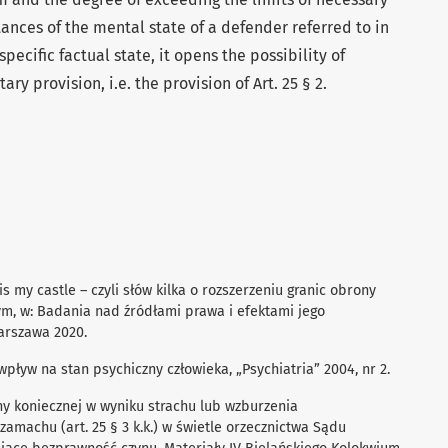
tances of the mental state of a defender referred to in
specific factual state, it opens the possibility of
y provision, i.e. the provision of Art. 25 § 2.
is my castle – czyli słów kilka o rozszerzeniu granic obrony
m, w: Badania nad źródłami prawa i efektami jego
Warszawa 2020.
wpływ na stan psychiczny człowieka, „Psychiatria” 2004, nr 2.
ony koniecznej w wyniku strachu lub wzburzenia
amachu (art. 25 § 3 k.k.) w świetle orzecznictwa Sądu