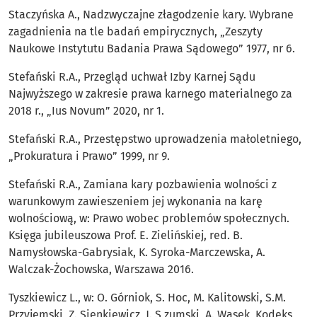
Staczyńska A., Nadzwyczajne złagodzenie kary. Wybrane
zagadnienia na tle badań empirycznych, „Zeszyty
Naukowe Instytutu Badania Prawa Sądowego” 1977, nr 6.
Stefański R.A., Przegląd uchwał Izby Karnej Sądu
Najwyższego w zakresie prawa karnego materialnego za
2018 r., „Ius Novum” 2020, nr 1.
Stefański R.A., Przestępstwo uprowadzenia małoletniego,
„Prokuratura i Prawo” 1999, nr 9.
Stefański R.A., Zamiana kary pozbawienia wolności z
warunkowym zawieszeniem jej wykonania na karę
wolnościową, w: Prawo wobec problemów społecznych.
Księga jubileuszowa Prof. E. Zielińskiej, red. B.
Namysłowska-Gabrysiak, K. Syroka-Marczewska, A.
Walczak-Żochowska, Warszawa 2016.
Tyszkiewicz L., w: O. Górniok, S. Hoc, M. Kalitowski, S.M.
Przyjemski, Z. Sienkiewicz, J. S zumski, A. Wąsek, Kodeks