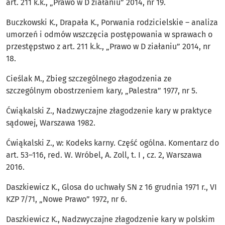
art. 211 k.k., „Prawo w D ziałaniu” 2014, nr 19.
Buczkowski K., Drapała K., Porwania rodzicielskie – analiza
umorzeń i odmów wszczęcia postępowania w sprawach o
przestępstwo z art. 211 k.k., „Prawo w D ziałaniu” 2014, nr
18.
Cieślak M., Zbieg szczególnego złagodzenia ze
szczególnym obostrzeniem kary, „Palestra” 1977, nr 5.
Ćwiąkalski Z., Nadzwyczajne złagodzenie kary w praktyce
sądowej, Warszawa 1982.
Ćwiąkalski Z., w: Kodeks karny. Część ogólna. Komentarz do
art. 53–116, red. W. Wróbel, A. Zoll, t. I , cz. 2, Warszawa
2016.
Daszkiewicz K., Glosa do uchwały SN z 16 grudnia 1971 r., VI
KZP 7/71, „Nowe Prawo” 1972, nr 6.
Daszkiewicz K., Nadzwyczajne złagodzenie kary w polskim