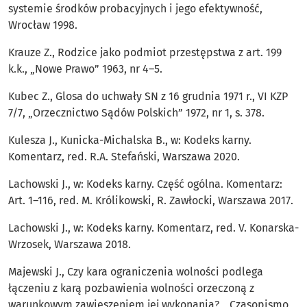
systemie środków probacyjnych i jego efektywność,
Wrocław 1998.
Krauze Z., Rodzice jako podmiot przestępstwa z art. 199
k.k., „Nowe Prawo” 1963, nr 4–5.
Kubec Z., Glosa do uchwały SN z 16 grudnia 1971 r., VI KZP
7/7, „Orzecznictwo Sądów Polskich” 1972, nr 1, s. 378.
Kulesza J., Kunicka-Michalska B., w: Kodeks karny.
Komentarz, red. R.A. Stefański, Warszawa 2020.
Lachowski J., w: Kodeks karny. Część ogólna. Komentarz:
Art. 1–116, red. M. Królikowski, R. Zawłocki, Warszawa 2017.
Lachowski J., w: Kodeks karny. Komentarz, red. V. Konarska-
Wrzosek, Warszawa 2018.
Majewski J., Czy kara ograniczenia wolności podlega
łączeniu z karą pozbawienia wolności orzeczoną z
warunkowym zawieszeniem jej wykonania?, „Czasopismo