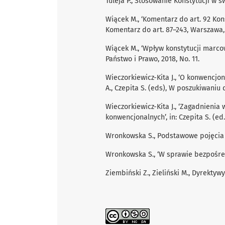
Tuleja P., Stosowanie Konstytucji w ś
Wiącek M., ‘Komentarz do art. 92 Konst
Komentarz do art. 87–243, Warszawa,
Wiącek M., ‘Wpływ konstytucji marcowe
Państwo i Prawo, 2018, No. 11.
Wieczorkiewicz-Kita J., ‘O konwencjo
A., Czepita S. (eds), W poszukiwaniu
Wieczorkiewicz-Kita J., ‘Zagadnieni
konwencjonalnych’, in: Czepita S. (e
Wronkowska S., Podstawowe pojęcia 
Wronkowska S., ‘W sprawie bezpośredn
Ziembiński Z., Zieliński M., Dyrekty