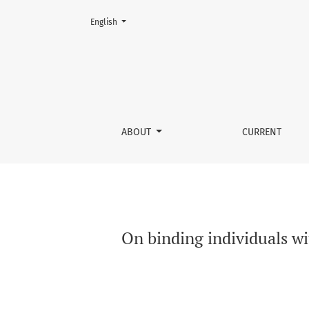
Change the language. The current language is:
English
On binding individuals with non-constitutiona
ABOUT
CURRENT
On binding individuals wi