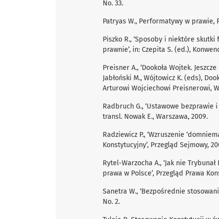
No. 33.
Patryas W., Performatywy w prawie, 
Piszko R., ‘Sposoby i niektóre skutk
prawnie’, in: Czepita S. (ed.), Konwe
Preisner A., ‘Dookoła Wojtek. Jeszcze
Jabłoński M., Wójtowicz K. (eds), D
Arturowi Wojciechowi Preisnerowi, W
Radbruch G., ‘Ustawowe bezprawie i 
transl. Nowak E., Warszawa, 2009.
Radziewicz P., ‘Wzruszenie ‘domniem
Konstytucyjny’, Przegląd Sejmowy, 200
Rytel-Warzocha A., ‘Jak nie Trybunał
prawa w Polsce’, Przegląd Prawa Kons
Sanetra W., ‘Bezpośrednie stosowanie
No. 2.