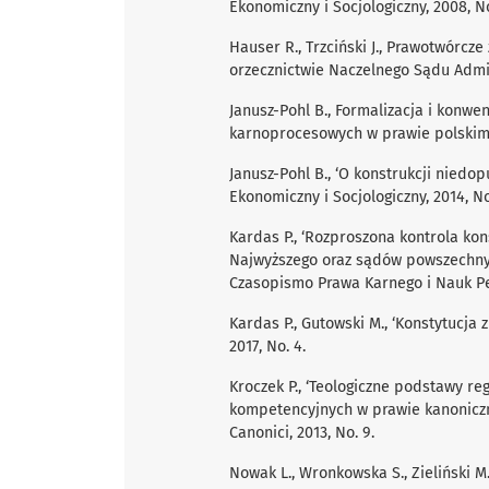
Ekonomiczny i Socjologiczny, 2008, No
Hauser R., Trzciński J., Prawotwórcz
orzecznictwie Naczelnego Sądu Admi
Janusz-Pohl B., Formalizacja i konwe
karnoprocesowych w prawie polskim,
Janusz-Pohl B., ‘O konstrukcji niedo
Ekonomiczny i Socjologiczny, 2014, No
Kardas P., ‘Rozproszona kontrola ko
Najwyższego oraz sądów powszechnyc
Czasopismo Prawa Karnego i Nauk Pen
Kardas P., Gutowski M., ‘Konstytucja z
2017, No. 4.
Kroczek P., ‘Teologiczne podstawy r
kompetencyjnych w prawie kanoniczn
Canonici, 2013, No. 9.
Nowak L., Wronkowska S., Zieliński M