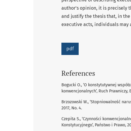
author’s opinion, it is precisely
and justify the thesis that, in th
executive acts, individuals may 
pdf
References
Bogucki O., ‘O konstytutywnej współz
konwencjonalnych’, Ruch Prawniczy, E
Brzozowski W., ‘Stopniowalność narus
2017, No. 4.
Czepita S., ‘Czynności konwencjonal
Konstytucyjnego’, Państwo i Prawo, 20