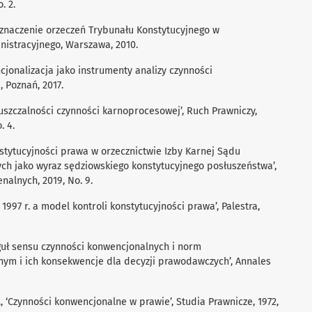
. 2.
e znaczenie orzeczeń Trybunału Konstytucyjnego w
nistracyjnego, Warszawa, 2010.
ncjonalizacja jako instrumenty analizy czynności
 Poznań, 2017.
puszczalności czynności karnoprocesowej’, Ruch Prawniczy,
. 4.
nstytucyjności prawa w orzecznictwie Izby Karnej Sądu
h jako wyraz sędziowskiego konstytucyjnego posłuszeństwa’,
alnych, 2019, No. 9.
 1997 r. a model kontroli konstytucyjności prawa’, Palestra,
eguł sensu czynności konwencjonalnych i norm
ym i ich konsekwencje dla decyzji prawodawczych’, Annales
., ‘Czynności konwencjonalne w prawie’, Studia Prawnicze, 1972,