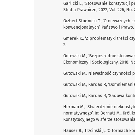
Garlicki L., ‘Stosowanie konstytucji p
Studia Prawnicze, 2022, Vol. 226, No. 2
Gizbert-Studnicki T., ‘O nieważnych 
konwencjonalnych’, Państwo i Prawo, 1
Gmerek K., ‘Z problematyki treści cz
2.
Gutowski M., ‘Bezpośrednie stosowan
Ekonomiczny i Socjologiczny, 2018, No
Gutowski M., Nieważność czynności p
Gutowski M., Kardas P., ‘Domniemanie
Gutowski M., Kardas P., ‘Sądowa kontro
Herman M., ‘Stwierdzenie niekonstyt
normatywnego’, in: Bernatt M., Królik
Konstytucyjnego w sferze stosowania
Hauser R., Trzciński J., ‘O formach k