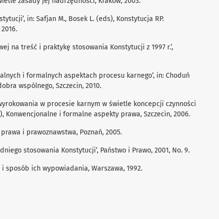
wietle zasady jej nadrzędności, Kraków, 2003.
ytucji’, in: Safjan M., Bosek L. (eds), Konstytucja RP.
 2016.
j na treść i praktykę stosowania Konstytucji z 1997 r.’,
nalnych i formalnych aspektach procesu karnego’, in: Choduń
 dobra wspólnego, Szczecin, 2010.
a wyrokowania w procesie karnym w świetle koncepcji czynności
d.), Konwencjonalne i formalne aspekty prawa, Szczecin, 2006.
prawa i prawoznawstwa, Poznań, 2005.
iego stosowania Konstytucji’, Państwo i Prawo, 2001, No. 9.
wy i sposób ich wypowiadania, Warszawa, 1992.