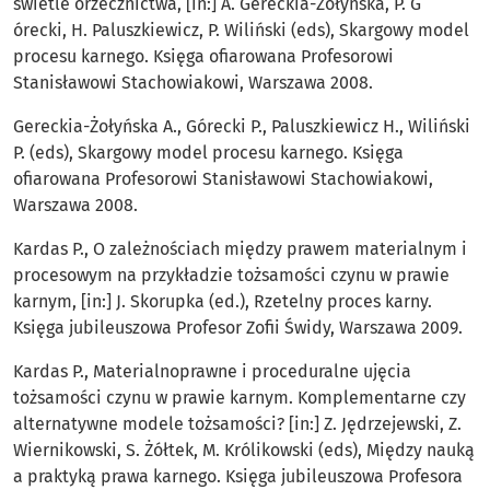
świetle orzecznictwa, [in:] A. Gereckia-Żołyńska, P. G
órecki, H. Paluszkiewicz, P. Wiliński (eds), Skargowy model
procesu karnego. Księga ofiarowana Profesorowi
Stanisławowi Stachowiakowi, Warszawa 2008.
Gereckia-Żołyńska A., Górecki P., Paluszkiewicz H., Wiliński
P. (eds), Skargowy model procesu karnego. Księga
ofiarowana Profesorowi Stanisławowi Stachowiakowi,
Warszawa 2008.
Kardas P., O zależnościach między prawem materialnym i
procesowym na przykładzie tożsamości czynu w prawie
karnym, [in:] J. Skorupka (ed.), Rzetelny proces karny.
Księga jubileuszowa Profesor Zofii Świdy, Warszawa 2009.
Kardas P., Materialnoprawne i proceduralne ujęcia
tożsamości czynu w prawie karnym. Komplementarne czy
alternatywne modele tożsamości? [in:] Z. Jędrzejewski, Z.
Wiernikowski, S. Żółtek, M. Królikowski (eds), Między nauką
a praktyką prawa karnego. Księga jubileuszowa Profesora