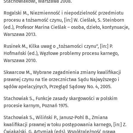
Stachowiakowi, Warszawa 2008.
Rogalski M., Niezmienność i niepodzielność przedmiotu
procesu a tożsamość czynu, [in:] W. Cieślak, S. Steinborn
(ed.), Profesor Marina Cieślak – osoba, dzieło, kontynuacje,
Warszawa 2013.
Rusinek M., Kilka uwag o „tożsamości czynu”, [in:] P.
Hofmański (ed.), Węzłowe problemy procesu karnego,
Warszawa 2010.
Skwarcow M., Wybrane zagadnienia zmiany kwalifikacji
prawnej czynu na tle orzecznictwa Sądu Najwyższego i
sądów apelacyjnych, Przegląd Sądowy No. 4, 2005.
Stachowiak S., Funkcje zasady skargowości w polskim
procesie karnym, Poznań 1975.
Stachowiak S., Wiliński P., Janusz-Pohl B., Zmiana
kwalifikacji prawnej w toku postępowania karnego, [in:] Z.
Ćwiąkalski, G. Artymiak (eds), Współzależność prawa