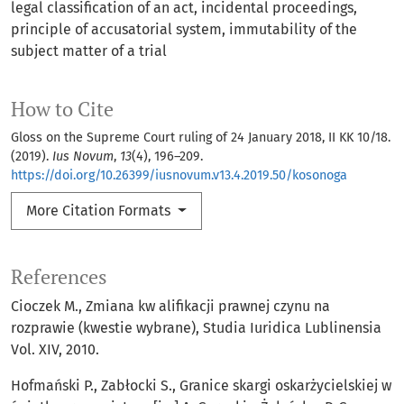
legal classification of an act
incidental proceedings
principle of accusatorial system
immutability of the
subject matter of a trial
How to Cite
Gloss on the Supreme Court ruling of 24 January 2018, II KK 10/18.
(2019).
Ius Novum
,
13
(4), 196–209.
https://doi.org/10.26399/iusnovum.v13.4.2019.50/kosonoga
More Citation Formats
References
Cioczek M., Zmiana kw alifikacji prawnej czynu na
rozprawie (kwestie wybrane), Studia Iuridica Lublinensia
Vol. XIV, 2010.
Hofmański P., Zabłocki S., Granice skargi oskarżycielskiej w