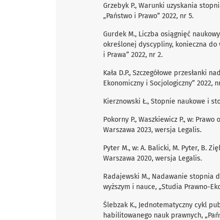
Grzebyk P., Warunki uzyskania stopn
„Państwo i Prawo” 2022, nr 5.
Gurdek M., Liczba osiągnięć naukowy
określonej dyscypliny, konieczna do 
i Prawa” 2022, nr 2.
Kała D.P., Szczegółowe przesłanki na
Ekonomiczny i Socjologiczny” 2022, nr
Kierznowski Ł., Stopnie naukowe i st
Pokorny P., Waszkiewicz P., w: Prawo 
Warszawa 2023, wersja Legalis.
Pyter M., w: A. Balicki, M. Pyter, B. 
Warszawa 2020, wersja Legalis.
Radajewski M., Nadawanie stopnia do
wyższym i nauce, „Studia Prawno-Eko
Ślebzak K., Jednotematyczny cykl pu
habilitowanego nauk prawnych, „Państ