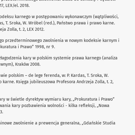
17, LEX/el. 2018.
 kodeksu karnego w postępowaniu wykonawczym (wątpliwości,
as, T. Sroka, W. Wróbel (red.), Państwo prawa i prawo karne.
a Zolla, t. 2, LEX 2012.
wego przedterminowego zwolnienia w nowym kodeksie karnym i
ratura i Prawo” 1998, nr 9.
złagodzenia kary w polskim systemie prawa karnego (analiza
awnym), Kraków 2008.
wie polskim – de lege ferenda, w: P. Kardas, T. Sroka, W.
 karne. Księga jubileuszowa Profesora Andrzeja Zolla, t. 2,
ry w świetle dyrektyw wymiaru kary, „Prokuratura i Prawo”
ywania kary pozbawienia wolności - kilka refleksji, „Nowa
3.
minowe zwolnienie a prewencja generalna, „Gdańskie Studia