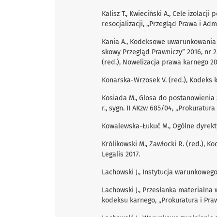
Kalisz T., Kwieciński A., Cele izolac
resocjalizacji, „Przegląd Prawa i Admin
Kania A., Kodeksowe uwarunkowania s
skowy Przegląd Prawniczy” 2016, nr 2
(red.), Nowelizacja prawa karnego 20
Konarska-Wrzosek V. (red.), Kodeks k
Kosiada M., Glosa do postanowienia
r., sygn. II AKzw 685/04, „Prokuratura 
Kowalewska-Łukuć M., Ogólne dyrekty
Królikowski M., Zawłocki R. (red.), K
Legalis 2017.
Lachowski J., Instytucja warunkoweg
Lachowski J., Przesłanka materialn
kodeksu karnego, „Prokuratura i Praw