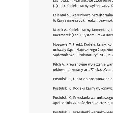
Lachowski J., Warunkowe zwolnienie 
J. (red.), Kodeks karny wykonawczy. 
Lelental S., Warunkowe przedterminow
6: Kary i inne środki reakcji prawno
Marek A., Kodeks karny. Komentarz, L
Kaczmarek (red.), System Prawa Karn
Mozgawa M. (red.), Kodeks karny. Ko
uchwały Sądu Najwyższego 7 sędziów z 
Sądownictwa i Prokuratury” 2018, z. 2
Pilch A., Prewencyjne wyłączenie w
jektowanej zmiany art. 77 k.k.), „Cza
Postulski K., Glosa do postanowienia S
Postulski K., Kodeks karny wykonawcz
Postulski K., Przesłanki warunkoweg
apel. z dnia 22 października 2015 r., I
Postulski K., Przesłanki warunkoweg