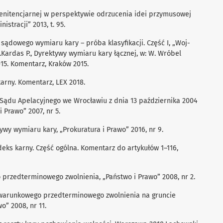
ji penitencjarnej w perspektywie odrzucenia idei przymusowej
istracji” 2013, t. 95.
ądowego wymiaru kary – próba klasyfikacji. Część I, „Woj-
.Kardas P., Dyrektywy wymiaru kary łącznej, w: W. Wróbel
15. Komentarz, Kraków 2015.
arny. Komentarz, LEX 2018.
 Sądu Apelacyjnego we Wrocławiu z dnia 13 października 2004
i Prawo” 2007, nr 5.
wy wymiaru kary, „Prokuratura i Prawo” 2016, nr 9.
odeks karny. Część ogólna. Komentarz do artykułów 1–116,
o przedterminowego zwolnienia, „Państwo i Prawo” 2008, nr 2.
a warunkowego przedterminowego zwolnienia na gruncie
o” 2008, nr 11.