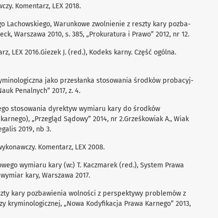
czy. Komentarz, LEX 2018.
ego Lachowskiego, Warunkowe zwolnienie z reszty kary pozba-
ck, Warszawa 2010, s. 385, „Prokuratura i Prawo” 2012, nr 12.
rz, LEX 2016.Giezek J. (red.), Kodeks karny. Część ogólna.
ryminologiczna jako przesłanka stosowania środków probacyj-
uk Penalnych” 2017, z. 4.
iego stosowania dyrektyw wymiaru kary do środków
karnego), „Przegląd Sądowy” 2014, nr 2.Grześkowiak A., Wiak
galis 2019, nb 3.
 wykonawczy. Komentarz, LEX 2008.
wego wymiaru kary (w:) T. Kaczmarek (red.), System Prawa
 wymiar kary, Warszawa 2017.
eszty kary pozbawienia wolności z perspektywy problemów z
ozy kryminologicznej, „Nowa Kodyfikacja Prawa Karnego” 2013,