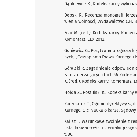
Dąbkiewicz K., Kodeks karny wykonaw
Dębski R., Recenzja monografii Jerz
wienia wolności, Wydawnictwo C.H. Be
Filar M. (red.), Kodeks karny. Komenta
Komentarz, LEX 2012.
Goniewicz G., Pozytywna prognoza k
nych, „Czasopismo Prawa Karnego i Na
Góralski P., Zagadnienie odpowiedn
zabezpiecza-jących (art. 56 Kodeksu 
K. (red.), Kodeks karny. Komentarz, Le
Hołda Z., Postulski K., Kodeks karny
Kaczmarek T., Ogólne dyrektywy sądo
Karnego, t. 5: Nauka o karze. Sądowy
Kalisz T., Warunkowe zwolnienie z r
usta-laniem treści i kierunku progn
t. 30.