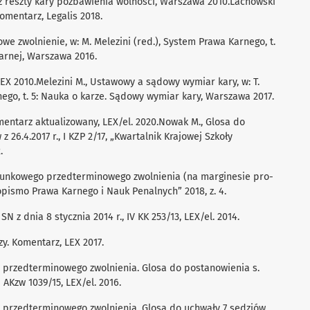
z reszty kary pozbawienia wolności, Warszawa 2010.Lachowski
Komentarz, Legalis 2018.
e zwolnienie, w: M. Melezini (red.), System Prawa Karnego, t.
karnej, Warszawa 2016.
EX 2010.Melezini M., Ustawowy a sądowy wymiar kary, w: T.
ego, t. 5: Nauka o karze. Sądowy wymiar kary, Warszawa 2017.
mentarz aktualizowany, LEX/el. 2020.Nowak M., Glosa do
26.4.2017 r., I KZP 2/17, „Kwartalnik Krajowej Szkoły
.
arunkowego przedterminowego zwolnienia (na marginesie pro-
sopismo Prawa Karnego i Nauk Penalnych” 2018, z. 4.
N z dnia 8 stycznia 2014 r., IV KK 253/13, LEX/el. 2014.
y. Komentarz, LEX 2017.
o przedterminowego zwolnienia. Glosa do postanowienia s.
I AKzw 1039/15, LEX/el. 2016.
o przedterminowego zwolnienia. Glosa do uchwały 7 sędziów