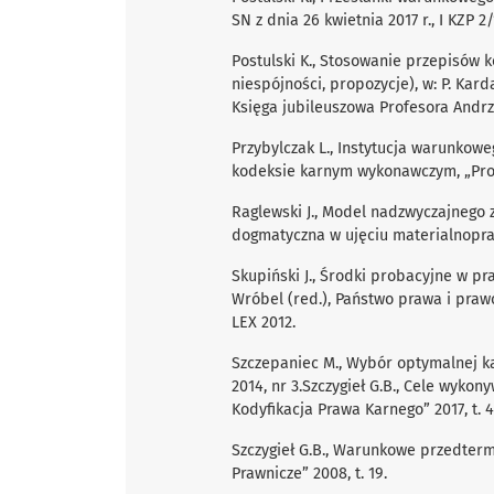
SN z dnia 26 kwietnia 2017 r., I KZP 2/
Postulski K., Stosowanie przepisów
niespójności, propozycje), w: P. Kard
Księga jubileuszowa Profesora Andrzej
Przybylczak L., Instytucja warunko
kodeksie karnym wykonawczym, „Proku
Raglewski J., Model nadzwyczajnego 
dogmatyczna w ujęciu materialnopr
Skupiński J., Środki probacyjne w pra
Wróbel (red.), Państwo prawa i prawo
LEX 2012.
Szczepaniec M., Wybór optymalnej ka
2014, nr 3.Szczygieł G.B., Cele wykon
Kodyfikacja Prawa Karnego” 2017, t. 4
Szczygieł G.B., Warunkowe przedter
Prawnicze” 2008, t. 19.