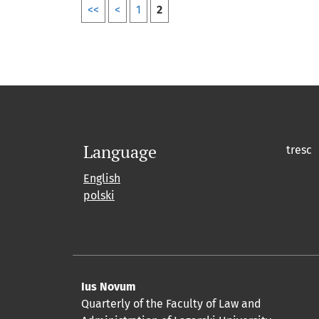
<<
<
1
2
Language
tresc
English
polski
Ius Novum
Quarterly of the Faculty of Law and