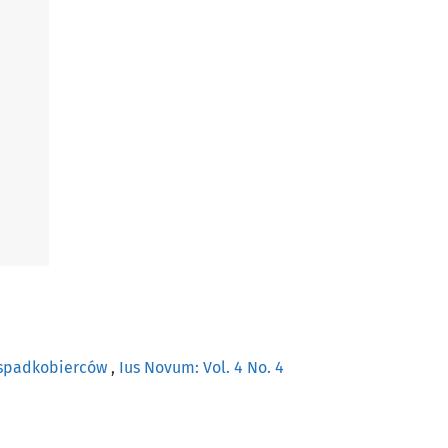
h spadkobierców
,
Ius Novum: Vol. 4 No. 4