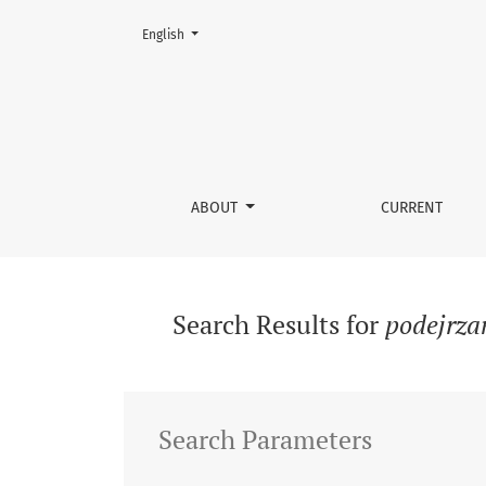
Change the language. The current language is:
English
Search
ABOUT
CURRENT
Search Results for
podejrza
Search Parameters