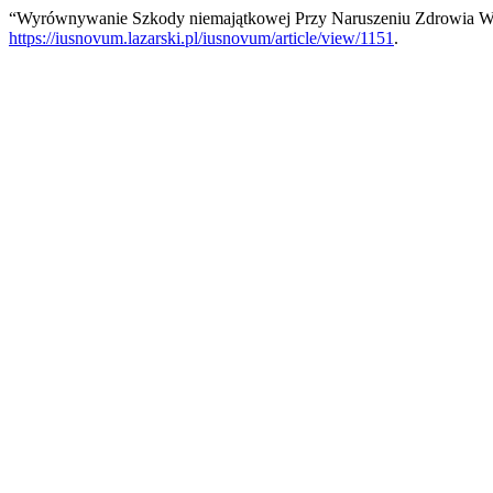
“Wyrównywanie Szkody niemajątkowej Przy Naruszeniu Zdrowia W
https://iusnovum.lazarski.pl/iusnovum/article/view/1151
.