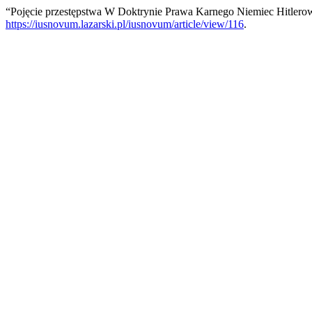
“Pojęcie przestępstwa W Doktrynie Prawa Karnego Niemiec Hitlerow
https://iusnovum.lazarski.pl/iusnovum/article/view/116
.