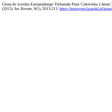
Glosa do wyroku Europejskiego Trybunału Praw Człowieka z dznia 16
(2015).
Ius Novum
,
9
(1), 2013-213.
https://iusnovum.lazarski.pl/iusn