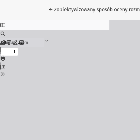
Return to Article Details
←
Zobiektywizowany sposób oceny rozmi