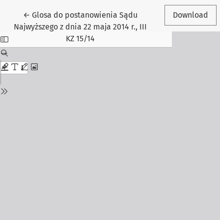
Return to Article Details
←
Glosa do postanowienia Sądu
Download
Najwyższego z dnia 22 maja 2014 r., III
KZ 15/14