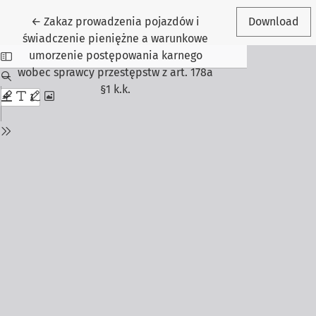
Return to Article Details
←
Zakaz prowadzenia pojazdów i
Download
świadczenie pieniężne a warunkowe
umorzenie postępowania karnego
wobec sprawcy przestępstw z art. 178a
§1 k.k.